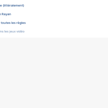
e (littéralement)
im Rayan
 toutes les règles
s les jeux vidéo
us choquant de Rockstar ? - Le scandale BULLY
e plus moche de Steam
du RÊVE tourne au CAUCHEMAR
pendant 8 heures
it… à tort
umiliés par un jeu vidéo
ire - Final Fantasy 8
ti un empire - Age of Empires