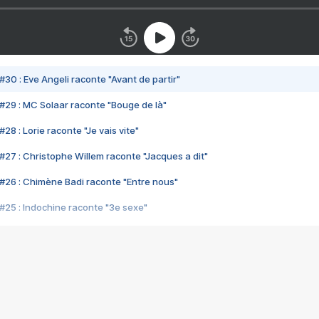
#30 : Eve Angeli raconte "Avant de partir"
#29 : MC Solaar raconte "Bouge de là"
28 : Lorie raconte "Je vais vite"
#27 : Christophe Willem raconte "Jacques a dit"
#26 : Chimène Badi raconte "Entre nous"
#25 : Indochine raconte "3e sexe"
#24 : Zaho raconte "C'est chelou"
#23 : Patrick Bruel raconte "Au café des délices"
#22 : Kyo raconte "Le chemin"
#21 : Nolwenn Leroy raconte "Cassé"