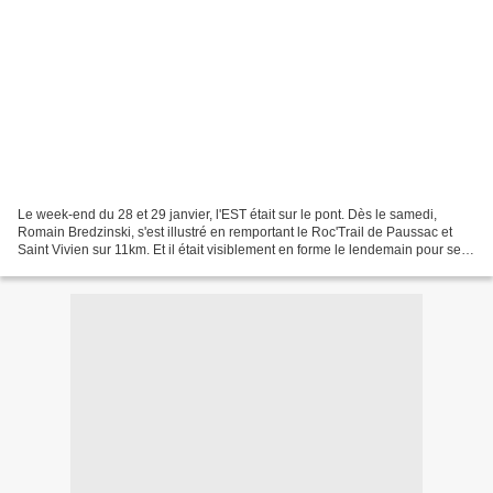
Le week-end du 28 et 29 janvier, l'EST était sur le pont. Dès le samedi,
Romain Bredzinski, s'est illustré en remportant le Roc'Trail de Paussac et
Saint Vivien sur 11km. Et il était visiblement en forme le lendemain pour se
qualifier pour les demi-finale...