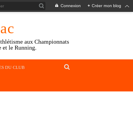
Connexion
+
Créer mon blog
sac
athlétisme aux Championnats
 et le Running.
ES DU CLUB