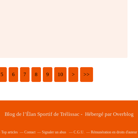
5
6
7
8
9
10
20
30
40
50
60
70
>
>>
Blog de l’Élan Sportif de Trélissac - Hébergé par
Overblog
Top articles
Contact
Signaler un abus
C.G.U.
Rémunération en droits d'auteur