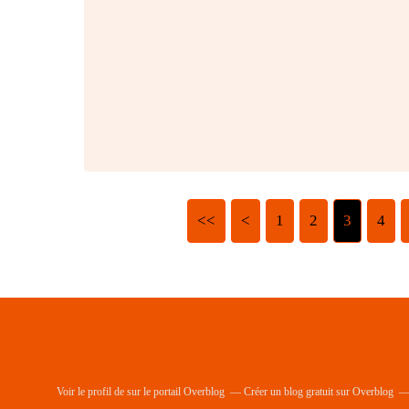
<<
<
1
2
3
4
Voir le profil de
sur le portail Overblog
Créer un blog gratuit sur Overblog